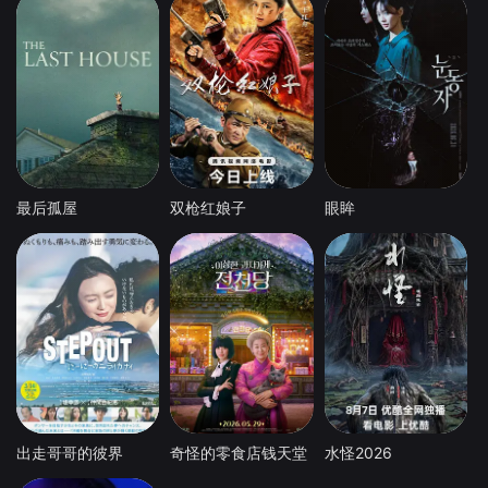
最后孤屋
双枪红娘子
眼眸
出走哥哥的彼界
奇怪的零食店钱天堂
水怪2026