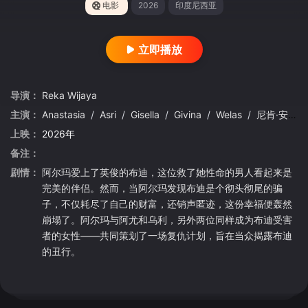
电影
2026
印度尼西亚
立即播放
导演：
Reka
Wijaya
主演：
Anastasia
/
Asri
/
Gisella
/
Givina
/
Welas
/
尼肯·安贾尼
上映：
2026年
备注：
剧情：
阿尔玛爱上了英俊的布迪，这位救了她性命的男人看起来是
完美的伴侣。然而，当阿尔玛发现布迪是个彻头彻尾的骗
子，不仅耗尽了自己的财富，还销声匿迹，这份幸福便轰然
崩塌了。阿尔玛与阿尤和乌利，另外两位同样成为布迪受害
者的女性——共同策划了一场复仇计划，旨在当众揭露布迪
的丑行。