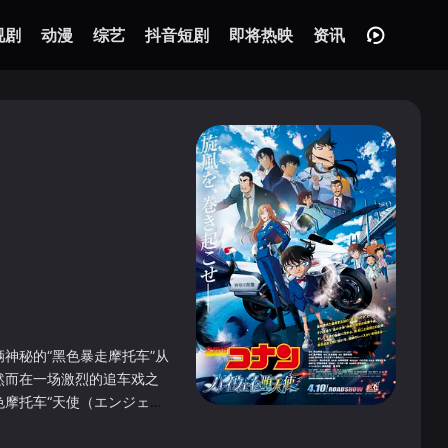
视剧
动漫
综艺
抖音短剧
即将热映
资讯
神秘的“黑色暴走摩托车”从
然而在一场激烈的追车戏之
摩托车“天使（エンジェ
不明的暴走，但众人发现这
及他的目的究竟是什么？而不