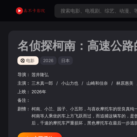
名侦探柯南：高速公路
电影
2026
日本
导演：
莲井隆弘
主演：
三木真一郎
/
小山力也
/
山崎和佳奈
/
林原惠美
上映：
2026年
备注：
剧情：
柯南、小兰、园子、小五郎，与喜欢摩托车的世良真纯一
柯南等人乘坐的车上方飞跃而过，而追捕这辆车的，是
后，千速的摩托车严重损坏，黑色摩托车在最后一步逃
ル）”的发布活动。 就在此时，传来了那辆暴走的“
辆车的车体与“天使”高度相似，于是将其称为“黑色天