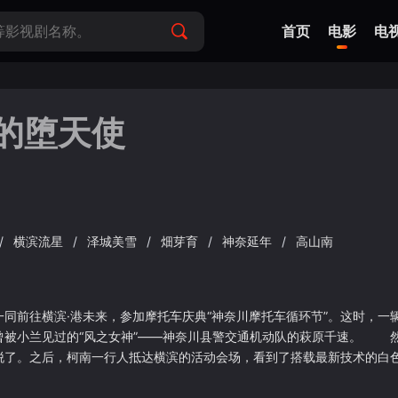
首页
电影
电
的堕天使
/
横滨流星
/
泽城美雪
/
畑芽育
/
神奈延年
/
高山南
同前往横滨·港未来，参加摩托车庆典“神奈川摩托车循环节”。这时，一辆
曾被小兰见过的“风之女神”——神奈川县警交通机动队的萩原千速。 
脱了。之后，柯南一行人抵达横滨的活动会场，看到了搭载最新技术的白色
黑色摩托车”现身都内、甚至摆脱了警视厅追捕的消息。虽然这是一场目的
使——鲁西法（ルシファー）”，继续展开追捕。 犯人的真实身份，以