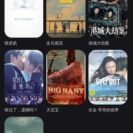
猎虎贰
走马观花
港城大劫案
错过了，遗憾吗？
大宝宝
出走 哥哥的彼界