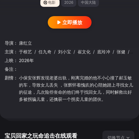
电影
2026
中国大陆
立即播放
导演：
康红立
主演：
于根艺
/
任九奇
/
刘小宝
/
崔文化
/
底玲冲
/
张健
/
张
上映：
2026年
备注：
剧情：
小保安张辉发现老婆出轨，刚离完婚的他不小心撞了郝玉敏
的车，导致女儿丢失 ，张辉怀着愧疚的心陪她踏上寻找女儿
的征途，几次险些丧命的他们终于找回女儿，同时解救出好
多被拐骗儿童，还擒获一个拐卖儿童的团伙。
宝贝回家之玩命追击在线观看
切换节点