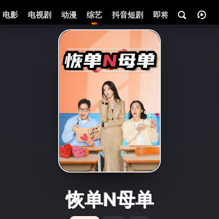
电影
电视剧
动漫
综艺
抖音短剧
即将热映
资讯
恢单N母单