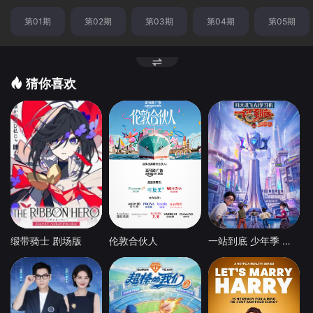
第01期
第02期
第03期
第04期
第05期
猜你喜欢
缎带骑士 剧场版
伦敦合伙人
一站到底 少年季 第2季