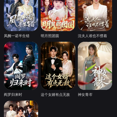
凤阙一诺半生错
明月照团圆
沈夫人谁也不惯着
阎罗归来时
这个女婿有点无敌
神女青岑