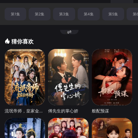
点
第1集
第2集
第3集
第4集
第5集
第
猜你喜欢
流氓帝师，皇家金牌县令
傅先生的掌心娇
般配预谋