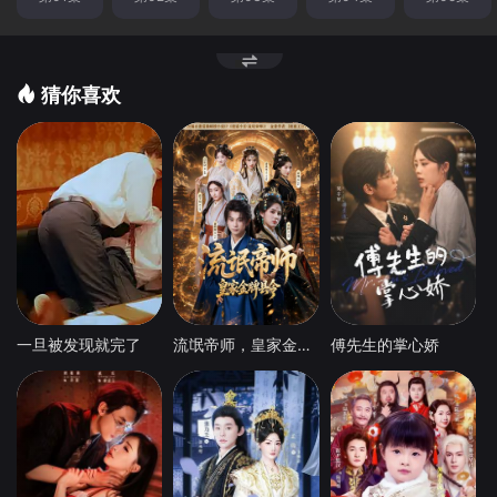
猜你喜欢
一旦被发现就完了
流氓帝师，皇家金牌县令
傅先生的掌心娇