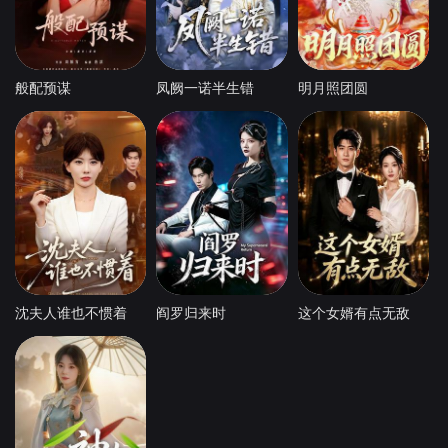
般配预谋
凤阙一诺半生错
明月照团圆
沈夫人谁也不惯着
阎罗归来时
这个女婿有点无敌