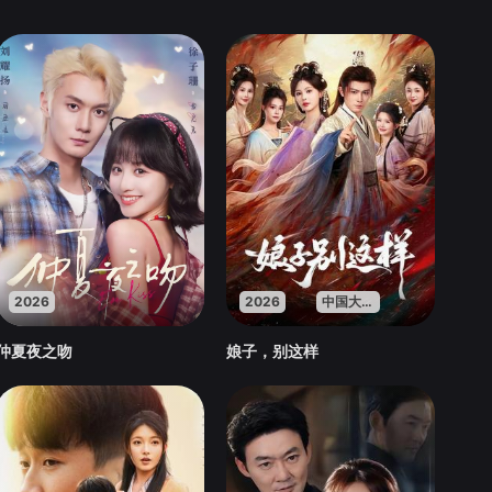
2026
2026
中国大陆
仲夏夜之吻
娘子，别这样