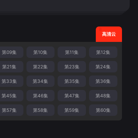
高清云
第09集
第10集
第11集
第12集
第21集
第22集
第23集
第24集
第33集
第34集
第35集
第36集
第45集
第46集
第47集
第48集
第57集
第58集
第59集
第60集