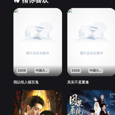
2026
中国大陆
2026
中国大陆
我以纸人镇百鬼
其实不是重逢