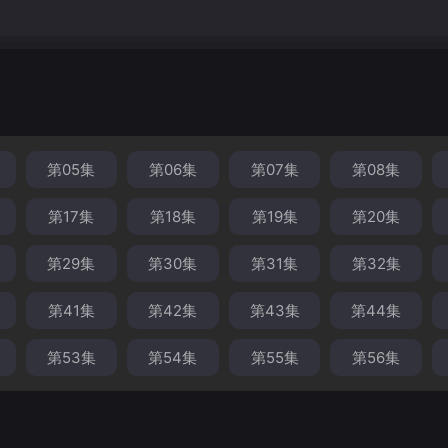
第05集
第06集
第07集
第08集
第17集
第18集
第19集
第20集
第29集
第30集
第31集
第32集
第41集
第42集
第43集
第44集
第53集
第54集
第55集
第56集