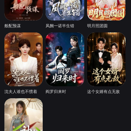
般配预谋
凤阙一诺半生错
明月照团圆
沈夫人谁也不惯着
阎罗归来时
这个女婿有点无敌