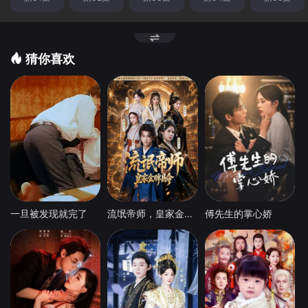
猜你喜欢
一旦被发现就完了
流氓帝师，皇家金牌县令
傅先生的掌心娇