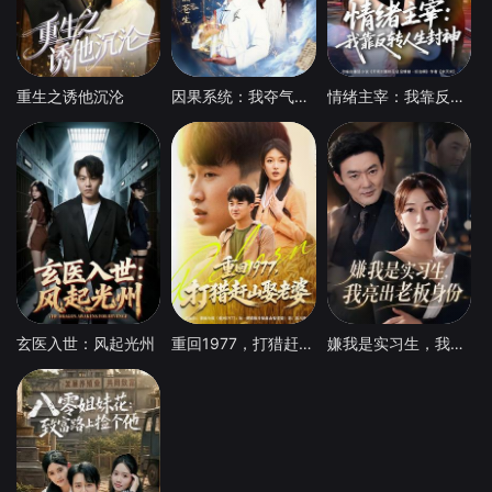
重生之诱他沉沦
因果系统：我夺气运救苍生
情绪主宰：我靠反转人生封神
玄医入世：风起光州
重回1977，打猎赶山娶老婆
嫌我是实习生，我亮出老板身份