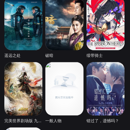
遥远之处
破暗
缎带骑士
完美世界剧场版 九劫焚天
一般人物
错过了，遗憾吗？