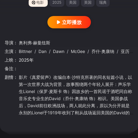
电影
2025
美国
英国
瑞典
立即播放
导演：
奥利弗·赫曼纽斯
主演：
Bittner
/
Dan
/
Dawn
/
McGee
/
乔什·奥康纳
/
亚历山德罗·贝德蒂
上映：
2025年
备注：
剧情：
影片《真爱留声》改编自本·沙特克所著的同名短篇小说，以
第一次世界大战为背景，故事围绕两个年轻人展开：声乐学
生Lionel（保罗·麦斯卡 饰）因故乡的一首民谣于酒吧同自称
音乐史专业生的David（乔什·奥康纳 饰）相识。美国参战
后，David前往欧洲战场，两人就此分离，原以为分开就是
永别的Lionel于1919年收到了刚从战场返回美国的David的
信件，David在信中邀请Lionel一起使用新型留声机记录下同
胞的声音、民谣和生活，Lionel欣然前往，但在之后穿越美
国的短暂时光中，两个人却被彼此深深改变。Lionel怎么也