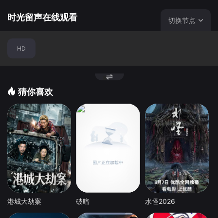
不会想到，此后同David的离别成了永别... 最终这一切背后
的秘密在53年后的寄过来的圆筒唱片中被揭晓，在唱片里，
时光留声在线观看
切换节点
爱人的声音再次响起，在二人初见时那首民谣《冷冬死寂
夜》的歌声中，Lionel的万千思绪被带回53年前的那个秋
HD
天......
猜你喜欢
港城大劫案
破暗
水怪2026