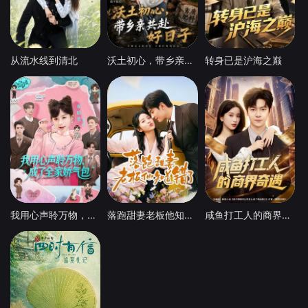
从流水线到清北
沃土初心，带乡亲共赴好日子
转身已是沪海之巅
我用心声聆万物，成了全家娇气包
落跑甜妻老板他知道错了
咸鱼打工人的商界奇遇