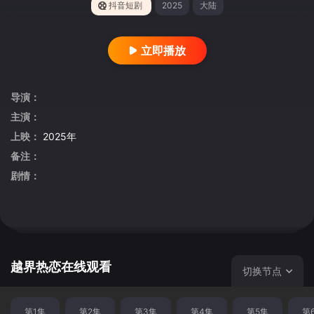
抖音短剧
2025
大陆
立即播放
导演：
主演：
上映：
2025年
备注：
剧情：
越界热恋在线观看
切换节点
第1集
第2集
第3集
第4集
第5集
第