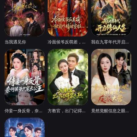
当我遇见你
冷面侯爷反萌差，独宠作精继室啦
我在九零年代开启修仙人生
侍妾一身反骨，奈何侯爷只宠长公主
方教官，出门记得装不熟
竟然觉醒信息之眼，我转身进入反派大营