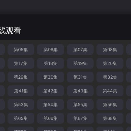
线观看
第05集
第06集
第07集
第08集
第17集
第18集
第19集
第20集
第29集
第30集
第31集
第32集
第41集
第42集
第43集
第44集
第53集
第54集
第55集
第56集
第65集
第66集
第67集
第68集