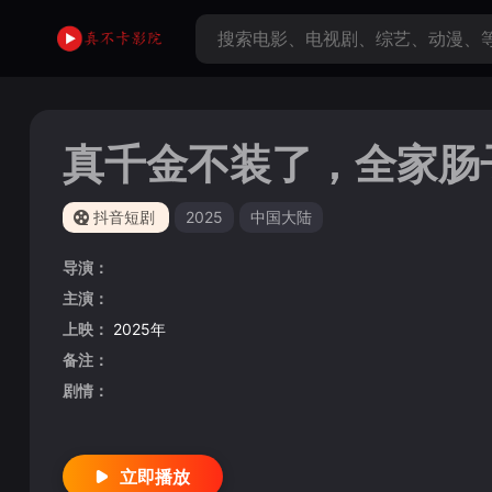
真千金不装了，全家肠
抖音短剧
2025
中国大陆
导演：
主演：
上映：
2025年
备注：
剧情：
立即播放