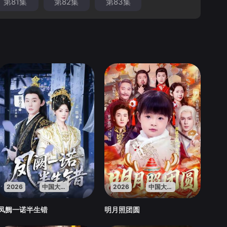
第81集
第82集
第83集
2026
中国大陆
2026
中国大陆
凤阙一诺半生错
明月照团圆