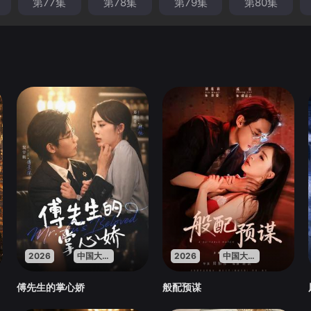
第77集
第78集
第79集
第80集
2026
中国大陆
2026
中国大陆
傅先生的掌心娇
般配预谋