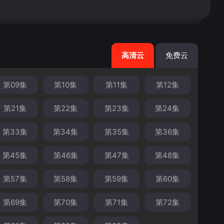
高清云
免费云
第09集
第10集
第11集
第12集
第21集
第22集
第23集
第24集
第33集
第34集
第35集
第36集
第45集
第46集
第47集
第48集
第57集
第58集
第59集
第60集
第69集
第70集
第71集
第72集