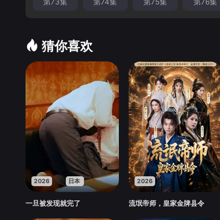
第73集
第74集
第75集
第76集
猜你喜欢
2026
日本
2026
一旦被发现就完了
流氓帝师，皇家金牌县令