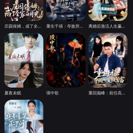
庄园保姆，成了全家白月光
重生千禧：夺敌所爱做首富
离婚后激活人生赢家系统
夏夜未眠
璜中歌
重回巅峰：前任高攀不起