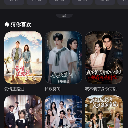
猜你喜欢
爱情正路过
长歌莫问
我不装了身份可以偷走那我的病例呢