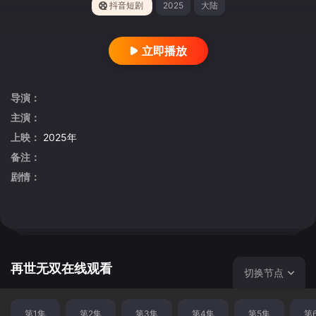
抖音短剧
2025
大陆
立即播放
导演：
主演：
上映：
2025年
备注：
剧情：
再世无双在线观看
切换节点
第1集
第2集
第3集
第4集
第5集
第