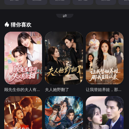
猜你喜欢
顾先生你的夫人有点甜
夫人她野翻了
让我替姐养娃，那我直接认亲