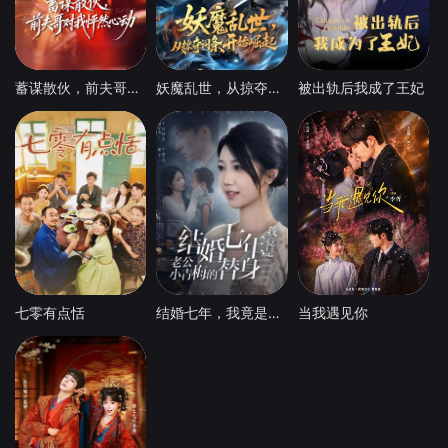
蓄谋散伙，前夫哥对我怦然心动
妖魔乱世，从掠夺词条开始崛起
被出轨后我成了王妃
七零有点恬
结婚七年，我竟是老公小青梅的替身
当我遇见你