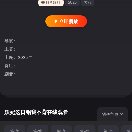
抖音短剧
2025
大陆
立即播放
导演：
主演：
上映：
2025年
备注：
剧情：
妖妃这口锅我不背在线观看
切换节点
第1集
第2集
第3集
第4集
第5集
第