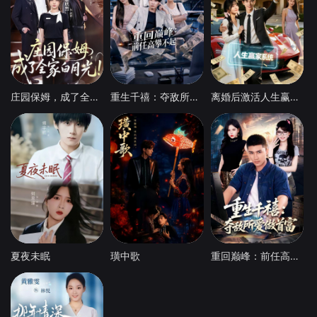
庄园保姆，成了全家白月光
重生千禧：夺敌所爱做首富
离婚后激活人生赢家系统
夏夜未眠
璜中歌
重回巅峰：前任高攀不起