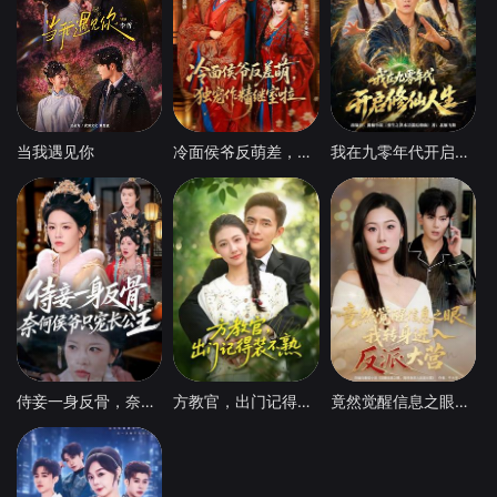
当我遇见你
冷面侯爷反萌差，独宠作精继室啦
我在九零年代开启修仙人生
侍妾一身反骨，奈何侯爷只宠长公主
方教官，出门记得装不熟
竟然觉醒信息之眼，我转身进入反派大营