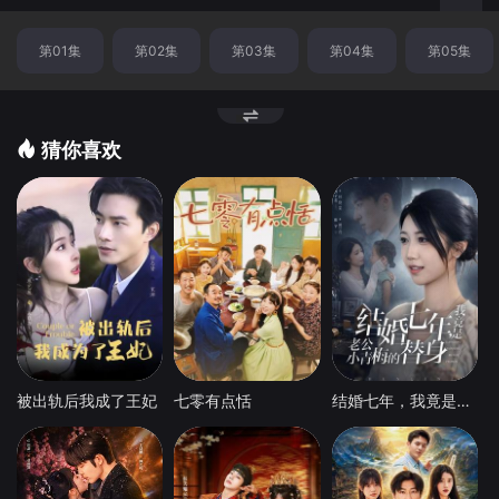
换
第01集
第02集
第03集
第04集
第05集
节
点
猜你喜欢
被出轨后我成了王妃
七零有点恬
结婚七年，我竟是老公小青梅的替身