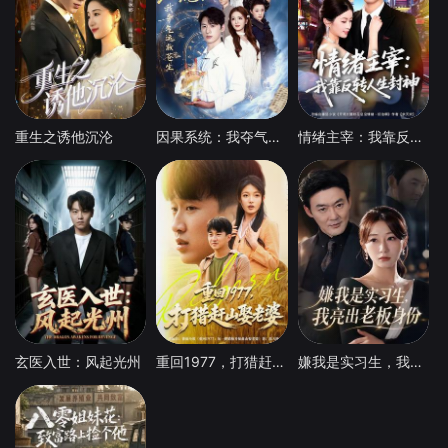
重生之诱他沉沦
因果系统：我夺气运救苍生
情绪主宰：我靠反转人生封神
玄医入世：风起光州
重回1977，打猎赶山娶老婆
嫌我是实习生，我亮出老板身份