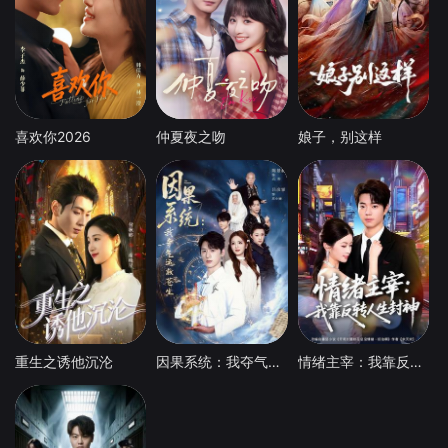
喜欢你2026
仲夏夜之吻
娘子，别这样
重生之诱他沉沦
因果系统：我夺气运救苍生
情绪主宰：我靠反转人生封神