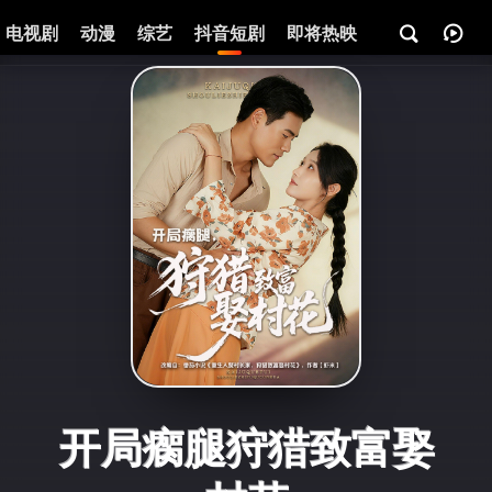
电视剧
动漫
综艺
抖音短剧
即将热映
资讯
开局瘸腿狩猎致富娶