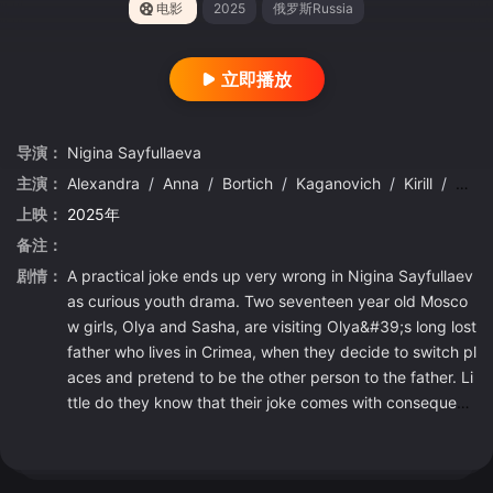
电影
2025
俄罗斯Russia
立即播放
导演：
Nigina
Sayfullaeva
主演：
Alexandra
/
Anna
/
Bortich
/
Kaganovich
/
Kirill
/
Kons
上映：
2025年
备注：
剧情：
A practical joke ends up very wrong in Nigina Sayfullaev
as curious youth drama. Two seventeen year old Mosco
w girls, Olya and Sasha, are visiting Olya&#39;s long lost
father who lives in Crimea, when they decide to switch pl
aces and pretend to be the other person to the father. Li
ttle do they know that their joke comes with consequens
es that will change their lives forever.