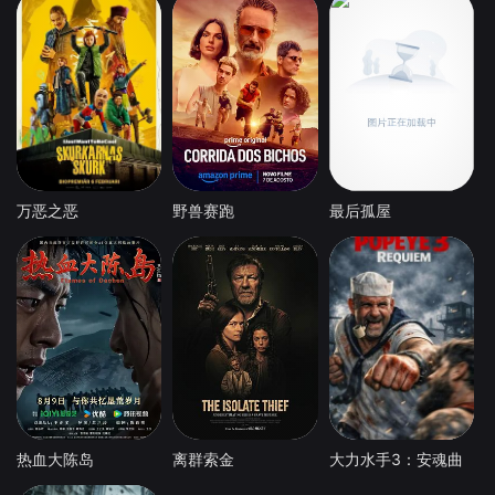
万恶之恶
野兽赛跑
最后孤屋
热血大陈岛
离群索金
大力水手3：安魂曲