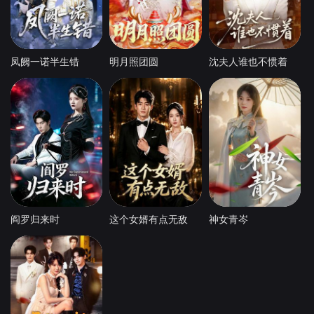
凤阙一诺半生错
明月照团圆
沈夫人谁也不惯着
阎罗归来时
这个女婿有点无敌
神女青岑