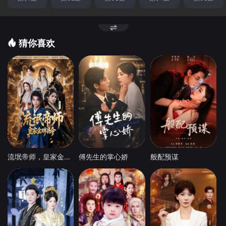
猜你喜欢
流氓帝师，皇家金牌县令
傅先生的掌心娇
般配预谋