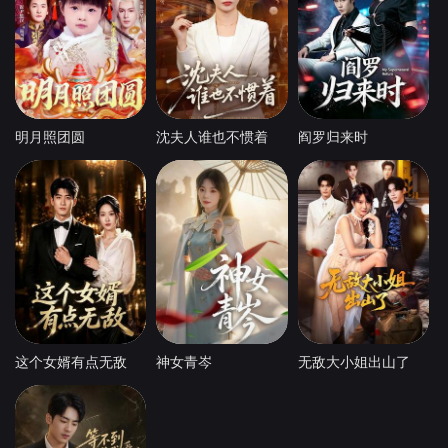
明月照团圆
沈夫人谁也不惯着
阎罗归来时
这个女婿有点无敌
神女青岑
无敌大小姐出山了