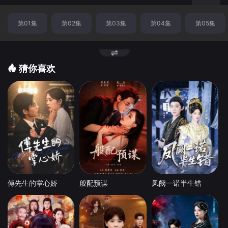
换
第01集
第02集
第03集
第04集
第05集
节
点
猜你喜欢
傅先生的掌心娇
般配预谋
凤阙一诺半生错