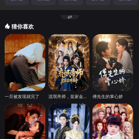
猜你喜欢
一旦被发现就完了
流氓帝师，皇家金牌县令
傅先生的掌心娇