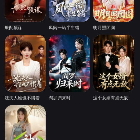
般配预谋
凤阙一诺半生错
明月照团圆
沈夫人谁也不惯着
阎罗归来时
这个女婿有点无敌