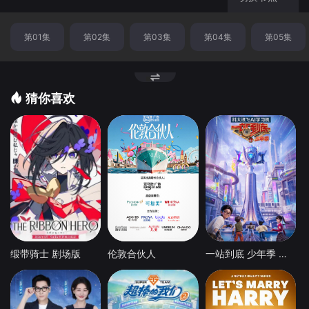
第01集
第02集
第03集
第04集
第05集
猜你喜欢
缎带骑士 剧场版
伦敦合伙人
一站到底 少年季 第2季