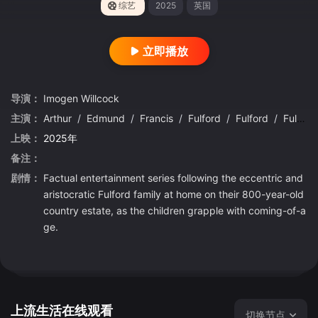
综艺
2025
英国
立即播放
导演：
Imogen
Willcock
主演：
Arthur
/
Edmund
/
Francis
/
Fulford
/
Fulford
/
Fulford
上映：
2025年
备注：
剧情：
Factual entertainment series following the eccentric and
aristocratic Fulford family at home on their 800-year-old
country estate, as the children grapple with coming-of-a
ge.
上流生活在线观看
切换节点