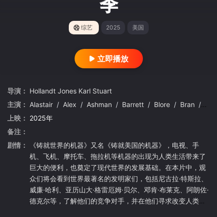
季
综艺
2025
美国
立即播放
导演：
Hollandt
Jones
Karl
Stuart
主演：
Alastair
/
Alex
/
Ashman
/
Barrett
/
Blore
/
Bran
/
Bur
上映：
2025年
备注：
剧情：
《铸就世界的机器》又名《铸就美国的机器》，电视、手
机、飞机、摩托车、拖拉机等机器的出现为人类生活带来了
巨大的便利，也奠定了现代世界的发展基础。在本片中，观
众们将会看到世界最著名的发明家们，包括尼古拉·特斯拉、
威廉·哈利、亚历山大·格雷厄姆·贝尔、邓肯·布莱克、阿朗佐·
德克尔等，了解他们的竞争对手，并在他们寻求改变人类的
生活、科技的突破过程中，了解背后这些胜利或是失败的发