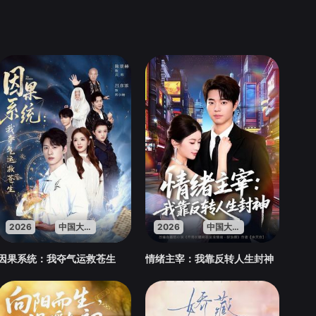
2026
中国大陆
2026
中国大陆
因果系统：我夺气运救苍生
情绪主宰：我靠反转人生封神