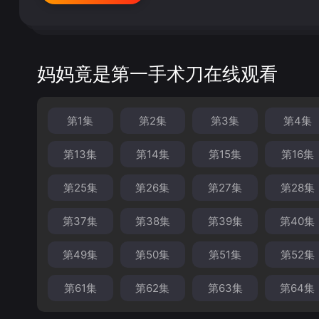
妈妈竟是第一手术刀在线观看
第1集
第2集
第3集
第4集
第13集
第14集
第15集
第16集
第25集
第26集
第27集
第28集
第37集
第38集
第39集
第40集
第49集
第50集
第51集
第52集
第61集
第62集
第63集
第64集