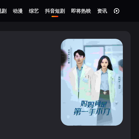
视剧
动漫
综艺
抖音短剧
即将热映
资讯