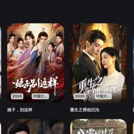
2026
中国大陆
2026
中国大陆
娘子，别这样
重生之诱他沉沦