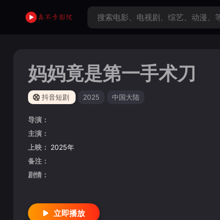
妈妈竟是第一手术刀
抖音短剧
2025
中国大陆
导演：
主演：
上映：
2025年
备注：
剧情：
立即播放