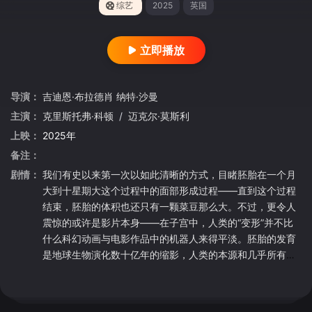
综艺
2025
英国
立即播放
导演：
吉迪恩·布拉德肖
纳特·沙曼
主演：
克里斯托弗·科顿
/
迈克尔·莫斯利
上映：
2025年
备注：
剧情：
我们有史以来第一次以如此清晰的方式，目睹胚胎在一个月
大到十星期大这个过程中的面部形成过程——直到这个过程
结束，胚胎的体积也还只有一颗菜豆那么大。不过，更令人
震惊的或许是影片本身——在子宫中，人类的“变形”并不比
什么科幻动画与电影作品中的机器人来得平淡。胚胎的发育
是地球生物演化数十亿年的缩影，人类的本源和几乎所有其
它生物一样，在于鱼类。因此，人类的眼睛也同样是先出现
在头的两侧，到后来才转移到中间；你的下唇与颚部最初出
现在颈部的位置，一如鱼类的腮，而上唇和鼻孔则是从脑袋