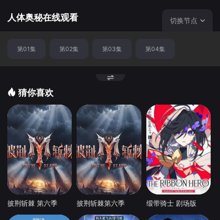
的上方逐渐降下来和下面“合体这一切扭曲、旋转、移动与拼
接浑然天成，没有一道疤痕和缺口，不过在拼接的交汇处终
人体奥秘在线观看
切换节点
究还是留下了一点痕迹，那就是你的人中以上内容出自BBC
节目Inside the Human Body，由Michael Mosley博士主
第01集
第02集
第03集
第04集
持。节目中还介绍了诸如“打嗝是从鱼类和两栖类继...
猜你喜欢
披荆斩棘 第六季
披荆斩棘第六季
缎带骑士 剧场版