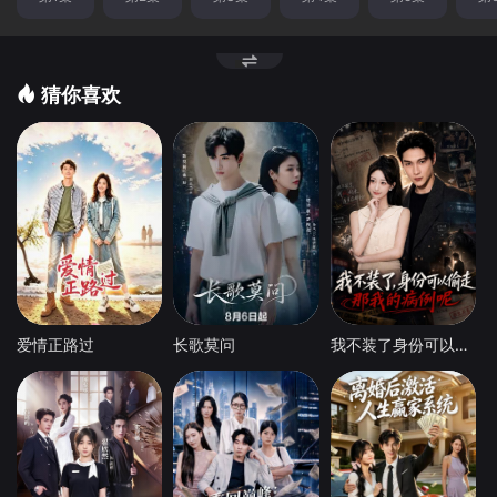
猜你喜欢
爱情正路过
长歌莫问
我不装了身份可以偷走那我的病例呢