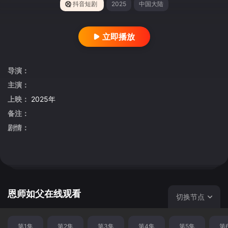
抖音短剧
2025
中国大陆
立即播放
导演：
主演：
上映：
2025年
备注：
剧情：
恩师如父在线观看
切换节点
第1集
第2集
第3集
第4集
第5集
第