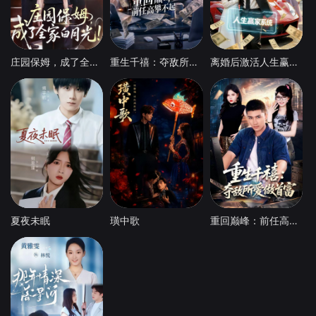
庄园保姆，成了全家白月光
重生千禧：夺敌所爱做首富
离婚后激活人生赢家系统
夏夜未眠
璜中歌
重回巅峰：前任高攀不起