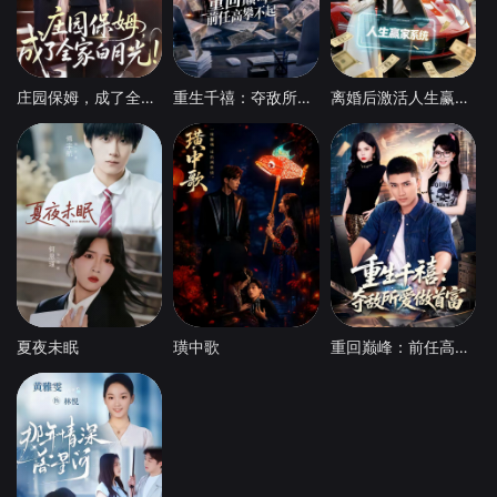
庄园保姆，成了全家白月光
重生千禧：夺敌所爱做首富
离婚后激活人生赢家系统
夏夜未眠
璜中歌
重回巅峰：前任高攀不起