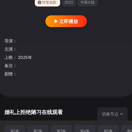
抖音短剧
2025
中国大陆
立即播放
导演：
主演：
上映：
2025年
备注：
剧情：
婚礼上拒绝陋习在线观看
切换节点
第1集
第2集
第3集
第4集
第5集
第