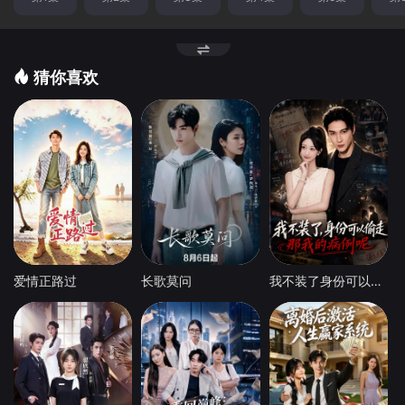
猜你喜欢
爱情正路过
长歌莫问
我不装了身份可以偷走那我的病例呢