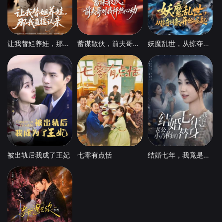
让我替姐养娃，那我直接认亲
蓄谋散伙，前夫哥对我怦然心动
妖魔乱世，从掠夺词条开始崛起
被出轨后我成了王妃
七零有点恬
结婚七年，我竟是老公小青梅的替身