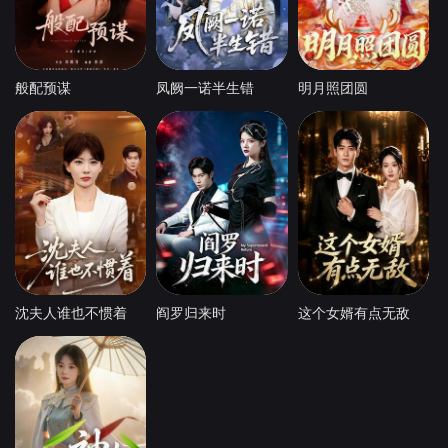
般配预谋
凤阙一诺半生错
明月照团圆
沈夫人谁也不惯着
阎罗归来时
这个女婿有点无敌