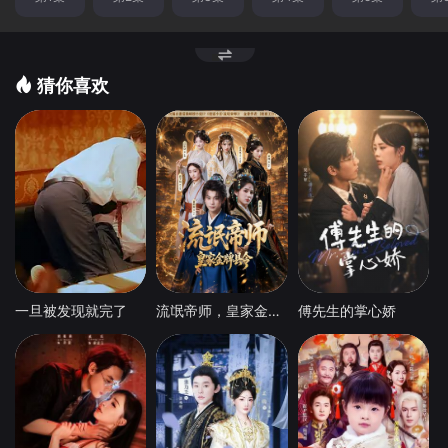
猜你喜欢
一旦被发现就完了
流氓帝师，皇家金牌县令
傅先生的掌心娇