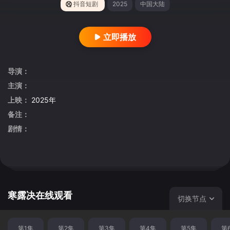
抖音短剧
2025
中国大陆
立即播放
导演：
主演：
上映：
2025年
备注：
剧情：
寒露决在线观看
切换节点
第1集
第2集
第3集
第4集
第5集
第