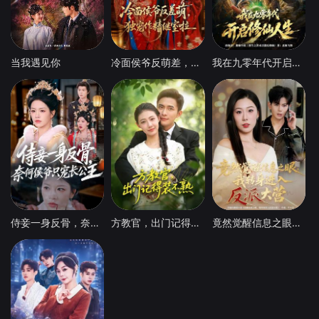
当我遇见你
冷面侯爷反萌差，独宠作精继室啦
我在九零年代开启修仙人生
侍妾一身反骨，奈何侯爷只宠长公主
方教官，出门记得装不熟
竟然觉醒信息之眼，我转身进入反派大营