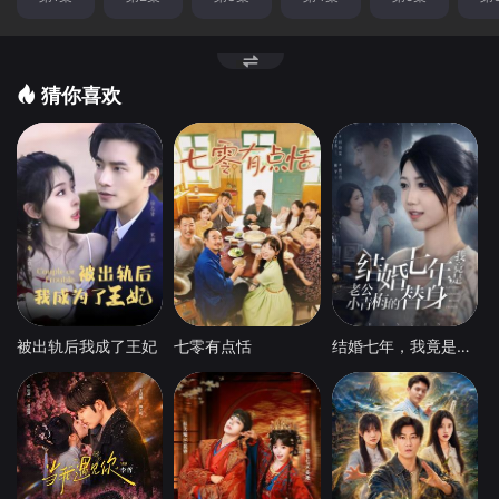
猜你喜欢
被出轨后我成了王妃
七零有点恬
结婚七年，我竟是老公小青梅的替身