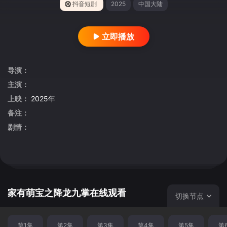
抖音短剧
2025
中国大陆
立即播放
导演：
主演：
上映：
2025年
备注：
剧情：
家有萌宝之降龙九掌在线观看
切换节点
第1集
第2集
第3集
第4集
第5集
第