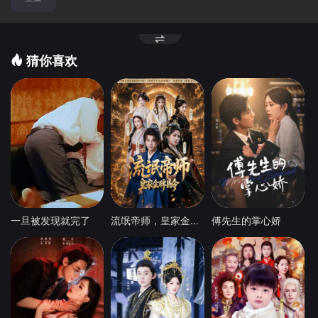
猜你喜欢
一旦被发现就完了
流氓帝师，皇家金牌县令
傅先生的掌心娇