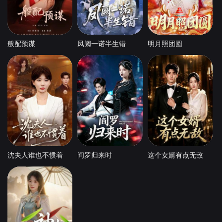
般配预谋
凤阙一诺半生错
明月照团圆
沈夫人谁也不惯着
阎罗归来时
这个女婿有点无敌