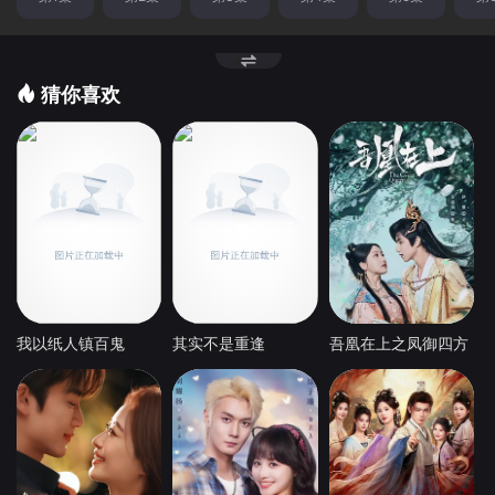
猜你喜欢
我以纸人镇百鬼
其实不是重逢
吾凰在上之凤御四方