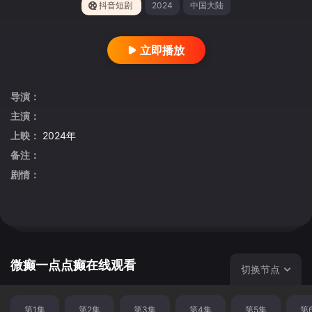
抖音短剧
2024
中国大陆
立即播放
导演：
主演：
上映：
2024年
备注：
剧情：
微癫一点点癫在线观看
切换节点
第1集
第2集
第3集
第4集
第5集
第