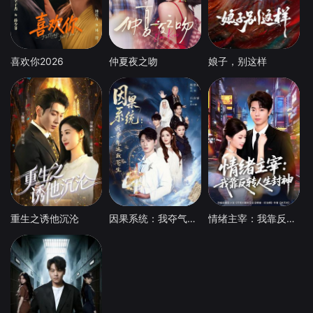
喜欢你2026
仲夏夜之吻
娘子，别这样
重生之诱他沉沦
因果系统：我夺气运救苍生
情绪主宰：我靠反转人生封神