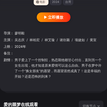
电影
2024
台湾
立即播放
导演：
廖明毅
主演：
吴志庆
/
林柏宏
/
林艾璇
/
谢欣颖
/
项婕如
/
黄宣
上映：
2024年
备注：
剧情：
男子爱上了一个控制狂，热恋期他都甘心付出，直到另一个
女生出现，他才知道原来爱情可以这么自由。男子在梦中许
了一个“换女朋友”的愿望，而愿望居然成真了！这是幸福的
开始？还是恐怖的到来？
爱的噩梦在线观看
切换节点