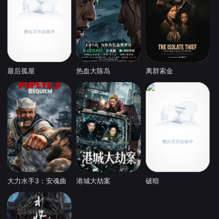
最后孤屋
热血大陈岛
离群索金
大力水手3：安魂曲
港城大劫案
破暗