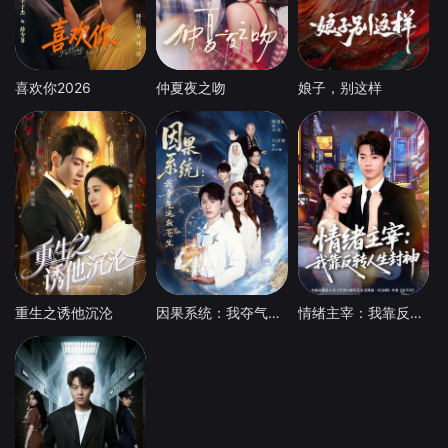
喜欢你2026
仲夏夜之吻
娘子，别这样
重生之诱他沉沦
因果系统：我夺气运救苍生
情绪主宰：我靠反转人生封神