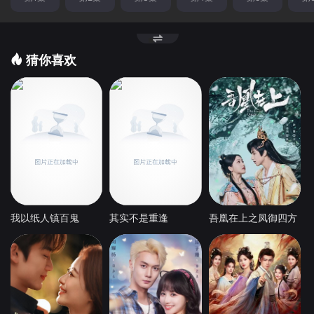
猜你喜欢
我以纸人镇百鬼
其实不是重逢
吾凰在上之凤御四方