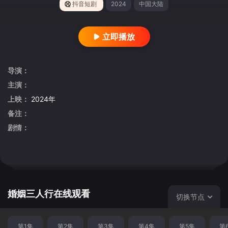
抖音短剧
2024
中国大陆
立即播放
导演：
主演：
上映：
2024年
备注：
剧情：
婚姻三人行在线观看
切换节点
第1集
第2集
第3集
第4集
第5集
第