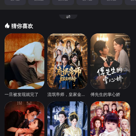
猜你喜欢
一旦被发现就完了
流氓帝师，皇家金牌县令
傅先生的掌心娇