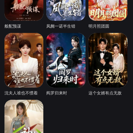
般配预谋
凤阙一诺半生错
明月照团圆
沈夫人谁也不惯着
阎罗归来时
这个女婿有点无敌