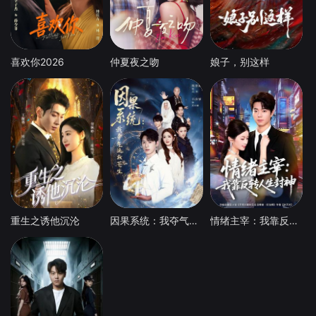
喜欢你2026
仲夏夜之吻
娘子，别这样
重生之诱他沉沦
因果系统：我夺气运救苍生
情绪主宰：我靠反转人生封神