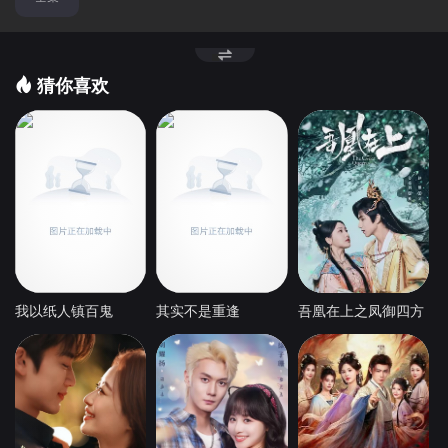
猜你喜欢
我以纸人镇百鬼
其实不是重逢
吾凰在上之凤御四方