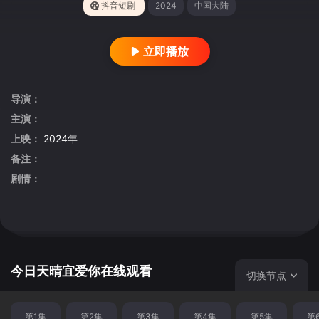
抖音短剧
2024
中国大陆
立即播放
导演：
主演：
上映：
2024年
备注：
剧情：
今日天晴宜爱你在线观看
切换节点
第1集
第2集
第3集
第4集
第5集
第