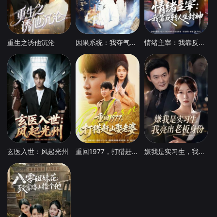
重生之诱他沉沦
因果系统：我夺气运救苍生
情绪主宰：我靠反转人生封神
玄医入世：风起光州
重回1977，打猎赶山娶老婆
嫌我是实习生，我亮出老板身份