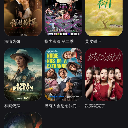
深情为饵
指尖浪漫 第二季
黄皮树下
林间鸽踪
没有人会想念我们第二季
跌落就完了