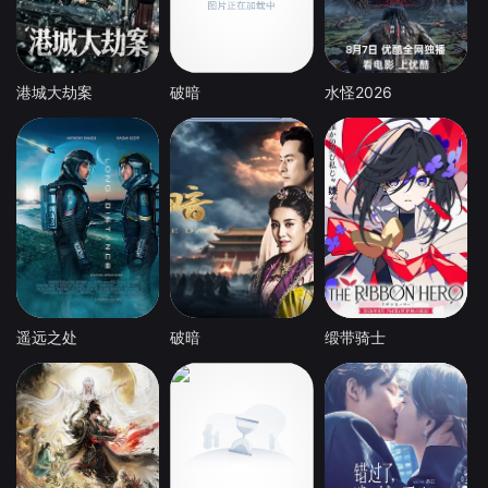
港城大劫案
破暗
水怪2026
遥远之处
破暗
缎带骑士