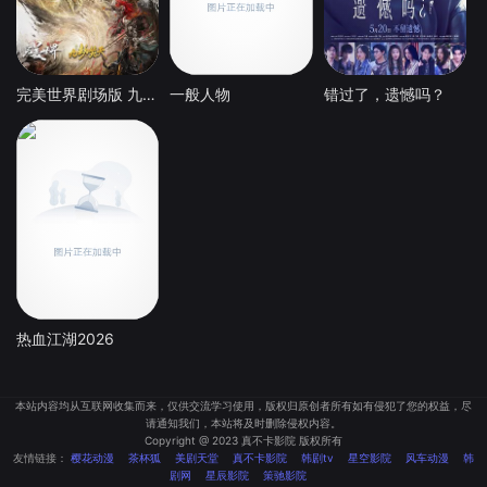
完美世界剧场版 九劫焚天
一般人物
错过了，遗憾吗？
热血江湖2026
本站内容均从互联网收集而来，仅供交流学习使用，版权归原创者所有如有侵犯了您的权益，尽
请通知我们，本站将及时删除侵权内容。
Copyright @ 2023 真不卡影院 版权所有
友情链接：
樱花动漫
茶杯狐
美剧天堂
真不卡影院
韩剧tv
星空影院
风车动漫
韩
剧网
星辰影院
策驰影院