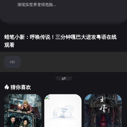
渐现实世界变得危险…
蜡笔小新：呼唤传说！三分钟嘎巴大进攻粤语在线
切
观看
换
HD
节
点
猜你喜欢