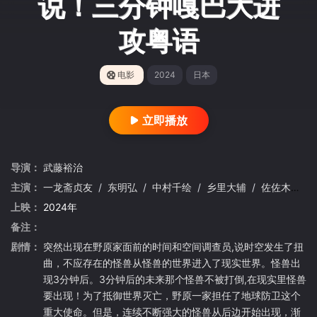
说！三分钟嘎巴大进
攻粤语
电影
2024
日本
立即播放
导演：
武藤裕治
主演：
一龙斋贞友
/
东明弘
/
中村千绘
/
乡里大辅
/
佐佐木正洋
上映：
2024年
备注：
剧情：
突然出现在野原家面前的时间和空间调查员,说时空发生了扭
曲，不应存在的怪兽从怪兽的世界进入了现实世界。怪兽出
现3分钟后。3分钟后的未来那个怪兽不被打倒,在现实里怪兽
要出现！为了抵御世界灭亡，野原一家担任了地球防卫这个
重大使命。但是，连续不断强大的怪兽从后边开始出现，渐