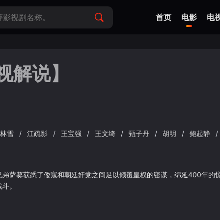
首页
电影
电
视解说】
林雪
/
江疏影
/
王宝强
/
王文绮
/
甄子丹
/
胡明
/
鲍起静
/
弟萨獒获悉了倭寇和朝廷奸党之间足以倾覆皇权的密谋，绵延400年的
战斗。