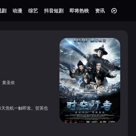
视剧
动漫
综艺
抖音短剧
即将热映
资讯
黄圣依
惊天危机一触即发。贺英也