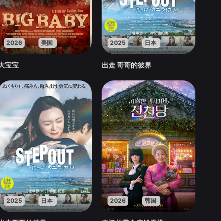
2026
美国
2025
日本
大宝宝
出走 哥哥的彼界
2025
日本
2026
韩国