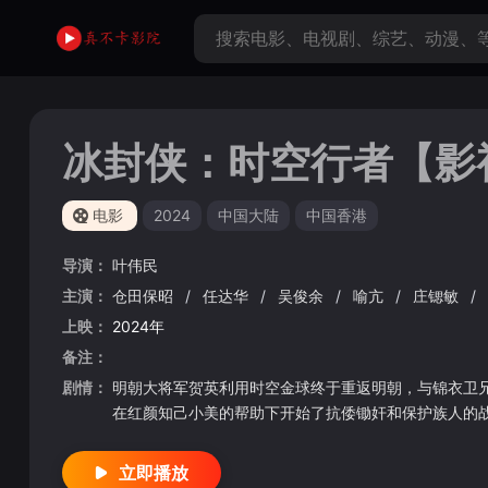
冰封侠：时空行者【影
电影
2024
中国大陆
中国香港
导演：
叶伟民
主演：
仓田保昭
/
任达华
/
吴俊余
/
喻亢
/
庄锶敏
/
上映：
2024年
备注：
剧情：
明朝大将军贺英利用时空金球终于重返明朝，与锦衣卫兄
在红颜知己小美的帮助下开始了抗倭锄奸和保护族人的
立即播放