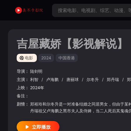
吉屋藏娇【影视解说】
电影
2024
中国香港
导演：
陆剑明
主演：
利智
/
卢海鹏
/
唐丽球
/
尔冬升
/
郑丹瑞
/
郑
上映：
2024年
备注：
剧情：
郑裕玲和尔冬升是一对准备结婚之同居男女，但由于某
丹瑞祖父卢海鹏之黑市夫人及侍婢，当二人死后其鬼魂仍
立即播放