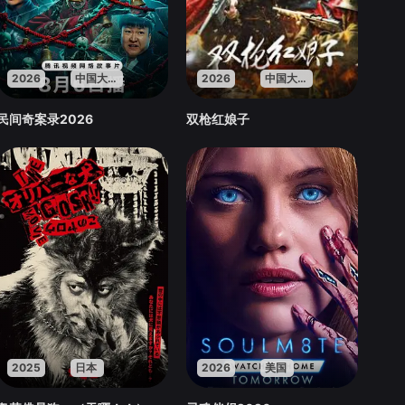
2026
中国大陆
2026
中国大陆
民间奇案录2026
双枪红娘子
2025
日本
2026
美国