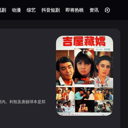
视剧
动漫
综艺
抖音短剧
即将热映
资讯
屋内。利智及唐丽球本是郑