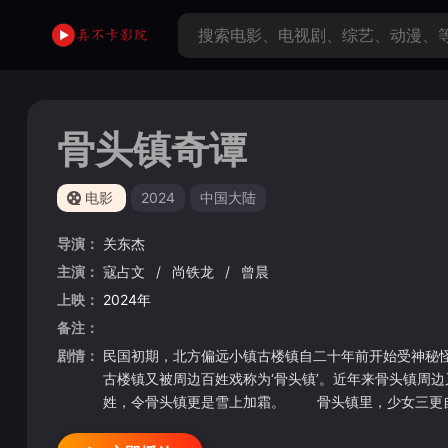
骨头镇奇谭
电影
2024
中国大陆
导演：
关东杰
主演：
寇占文
/
尚铁龙
/
曾晨
上映：
2024年
备注：
剧情：
民国初期，北方偏远小镇古楼镇自二十年前开始受神秘怪
古楼镇又被周边百姓戏称为‘骨头镇’。近年来骨头镇周
姓，令骨头镇更是雪上加霜。 骨头镇里，少女三更自
在猎杀黑瞎子途中遇害身亡。以至于少女三更暗暗起誓
小白路过骨头镇外榛子林，突遭黑瞎子袭击，多亏三更