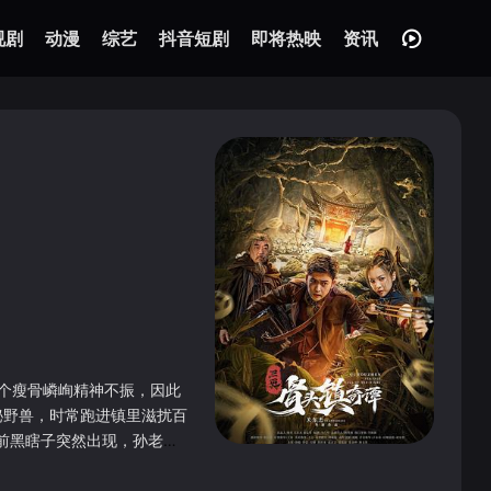
视剧
动漫
综艺
抖音短剧
即将热映
资讯
个个瘦骨嶙峋精神不振，因此
秘野兽，时常跑进镇里滋扰百
前黑瞎子突然出现，孙老海
迹。 一夜，游方小郎中白
随身药箱中的药品，但询问