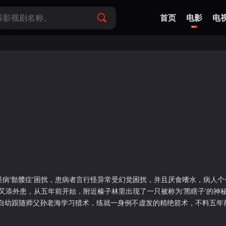
首页
电影
电
病‘骷髅症’困扰，患病者言行怪异常受幻觉困扰，并且厌食嗜水，病人
边又添外患，从五年前开始，附近榛子林里出现了一只被称为‘黑瞎子’的神
幼跟随师父孙老海学习猎术，练就一身例不虚发的精绝箭术，不料五年
，终身以猎杀黑瞎子为己任，因此常徘徊在附近榛子林内寻找黑瞎子踪
及时出现救下白小白一命，三更惊奇发现，黑瞎子不知为何竟恐惧白小白