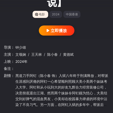
说】
电影
2024
中国香港
立即播放
导演：
钟少雄
主演：
文颂娴
/
王天林
/
陈小春
/
黄德斌
上映：
2024年
备注：
剧情：
黑道刀手阿钉（陈小春 饰）入狱八年终于刑满释放，对帮派
生涯感到厌倦的阿钉一心希望顺利照顾大美小美两个妹妹考
入大学。阿钉和从小玩到大的好友九辉合力经营装修公司，
决意彻底退出江湖。然而两个妹妹令阿钉颇为忧心，大美结
交到好脾气的混血男友，小美却在校园暴力肆虐的环境中沾
染了不良习气。另一方面，在阿钉入狱的多年中，帮派后起
之秀约尼放高利贷坏事做尽，大力扩张势力范围，引起社团