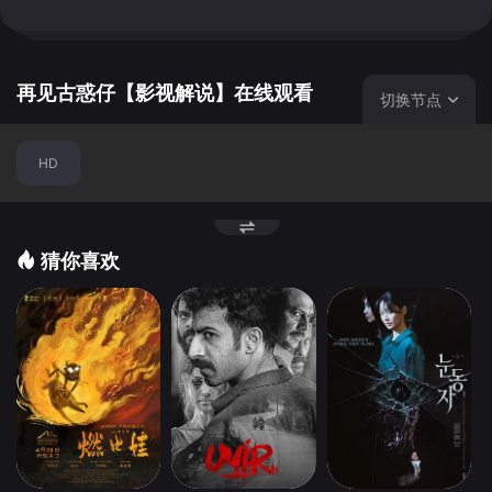
元老宝叔（王天林 饰）不满，宝叔邀请阿钉出山，以制约约
尼的力量，虽然阿钉一口回绝，但约尼方面为免除后患，频
频向阿钉发难。九辉被约尼一伙殴打，阿钉两个妹妹也被其
掳走，忍无可忍的阿钉决定反击……
再见古惑仔【影视解说】在线观看
切换节点
HD
猜你喜欢