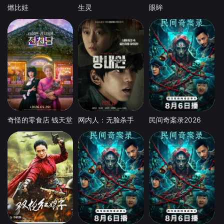
燃比娃
生灵
眼眸
奇怪的零食店 钱天堂
网内人：无脸杀手
民间奇案录2026