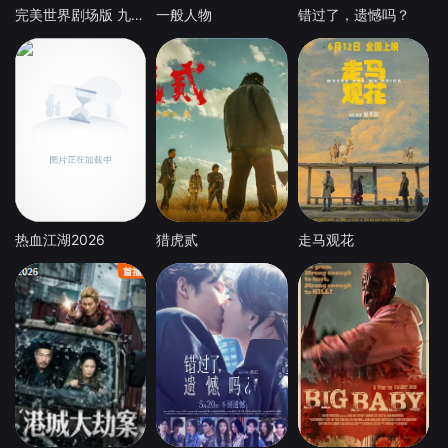
完美世界剧场版 九劫焚天
一般人物
错过了，遗憾吗？
热血江湖2026
猎虎贰
走马观花