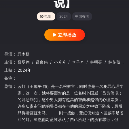
说】
电影
2024
中国香港
立即播放
导演：
邱木棋
主演：
吕丞翔
/
吕良伟
/
小芳芳
/
李子奇
/
林明亮
/
林芷薇
/
上映：
2024年
备注：
剧情：
蓝虹（王馨平 饰）是一名检察官，同时也是一名犯罪心理学
家，这一次，她将要面对的是一位名叫卜国威（吕良伟 饰）
的邪恶罪犯，这个男人拥有超高的智商和超强的心理素质，
许多负责审问他的警员都在与他的周旋之中败下阵来，最后
只得请蓝虹出马。 刚一接触，蓝虹便知道卜国威不是省
油的灯。虽然他对蓝虹承认了自己所犯下的所有罪行，但却
始终不愿意将藏匿尸体的地点公开。警方找不到尸体，就没