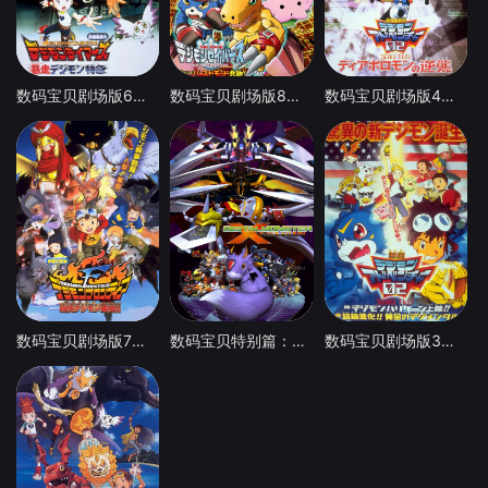
数码宝贝剧场版6：暴走特急
数码宝贝剧场版8：究极力量！爆裂模式发动
数码宝贝剧场版4：超恶魔兽的反击
数码宝贝剧场版7：古代数码兽复活
数码宝贝特别篇：X进化
数码宝贝剧场版3：前篇・数码兽飓风登陆！！后篇・超绝进化！