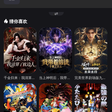
猜你喜欢
千金归来：我清算了枕边人
当上神明后，我带着信徒干翻了废土
​完美世界剧场版九劫焚天​