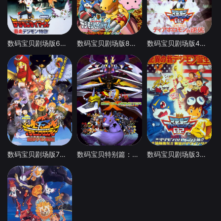
数码宝贝剧场版6：暴走特急
数码宝贝剧场版8：究极力量！爆裂模式发动
数码宝贝剧场版4：超恶魔兽的反击
数码宝贝剧场版7：古代数码兽复活
数码宝贝特别篇：X进化
数码宝贝剧场版3：前篇・数码兽飓风登陆！！后篇・超绝进化！