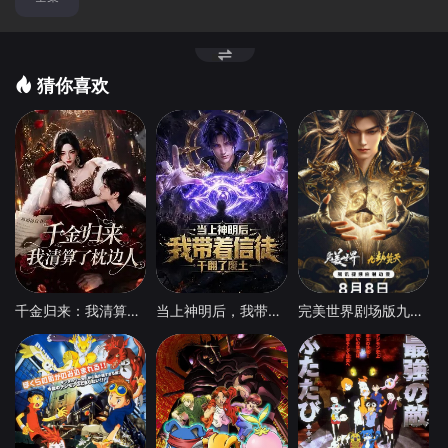
猜你喜欢
千金归来：我清算了枕边人
当上神明后，我带着信徒干翻了废土
​完美世界剧场版九劫焚天​