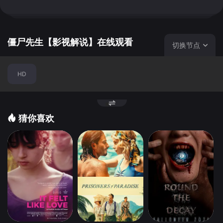
是命令徒弟秋生（钱小豪 饰）和文才（许冠英 饰）小心应
付……
僵尸先生【影视解说】在线观看
切换节点
HD
猜你喜欢