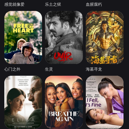
感觉就像爱
乐土之狱
血腥腐朽
心门之外
生灵
海墓寻龙