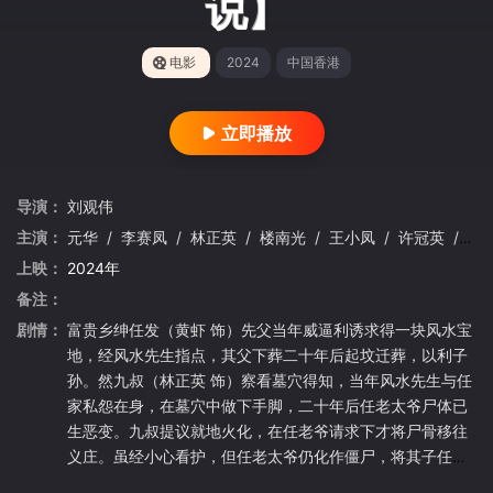
说】
电影
2024
中国香港
立即播放
导演：
刘观伟
主演：
元华
/
李赛凤
/
林正英
/
楼南光
/
王小凤
/
许冠英
/
钱
上映：
2024年
备注：
剧情：
富贵乡绅任发（黄虾 饰）先父当年威逼利诱求得一块风水宝
地，经风水先生指点，其父下葬二十年后起坟迁葬，以利子
孙。然九叔（林正英 饰）察看墓穴得知，当年风水先生与任
家私怨在身，在墓穴中做下手脚，二十年后任老太爷尸体已
生恶变。九叔提议就地火化，在任老爷请求下才将尸骨移往
义庄。虽经小心看护，但任老太爷仍化作僵尸，将其子任发
杀害。 九叔断定任老太爷和任发的僵尸将再次出现，于