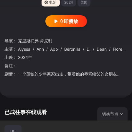
电影
2024
美国
立即播放
导演：
克里斯托弗·肯尼利
主演：
Alyssa
/
Ann
/
App
/
Beronilla
/
D.
/
Dean
/
Flores
/
上映：
2024年
备注：
剧情：
一个孤独的少年离家出走，带着他的辱骂继父的女朋友。
已成往事在线观看
切换节点
HD